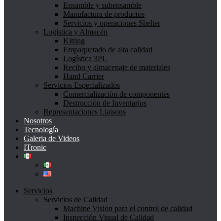
Ensamble y subensamble
Manufactura de productos
Servicios y operaciones Shelter
Logística y Almacén
Kitting
Empaquetado de alta calidad
Logística 3PL
Recibo y almacenaje de materiales
Hand Carrier
Servicios Especializados
Comercialización de componentes
Destrucción de Inventarios
Representaciones Liaisons
Nosotros
Tecnología
Galeria de Videos
ITronic
Servicios
Servicios de Calidad
Machine Vision para el control de calidad
Inspección Visual de Calidad