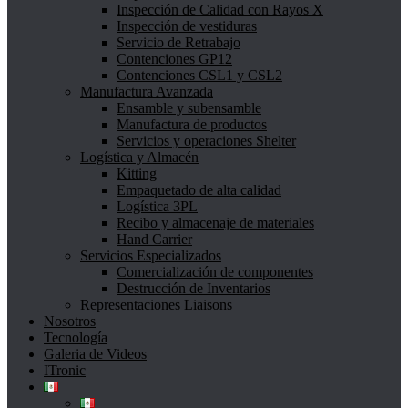
Inspección de Calidad con Rayos X
Inspección de vestiduras
Servicio de Retrabajo
Contenciones GP12
Contenciones CSL1 y CSL2
Manufactura Avanzada
Ensamble y subensamble
Manufactura de productos
Servicios y operaciones Shelter
Logística y Almacén
Kitting
Empaquetado de alta calidad
Logística 3PL
Recibo y almacenaje de materiales
Hand Carrier
Servicios Especializados
Comercialización de componentes
Destrucción de Inventarios
Representaciones Liaisons
Nosotros
Tecnología
Galeria de Videos
ITronic