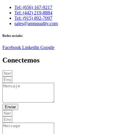
Tel: (656) 167-9217
Tel: (442) 219-8884
Tel: (915) 892-7097
sales@amnquality.com
Redes sociales
Facebook
Linkedin
Google
Conectemos
Enviar