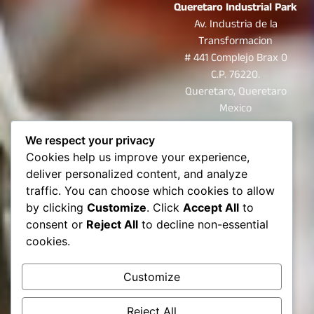
Queretaro Industrial Park
Av. Industria de la
Transformacion
# 441 Complejo Brax 0
C.P. 76220.
Queretaro, Queretaro
Mexico
Cel.
+52 (442) 219-8884
We respect your privacy
Tel.
+52 (442) 161- 5806
Cookies help us improve your experience,
El Paso
deliver personalized content, and analyze
8805 Castner dr.
traffic. You can choose which cookies to allow
El Paso, Texas
by clicking
Customize
. Click
Accept All
to
USA
consent or
Reject All
to decline non-essential
C.P. 79907
cookies.
Cel.
+1 (915) 892-7097
Customize
Reject All