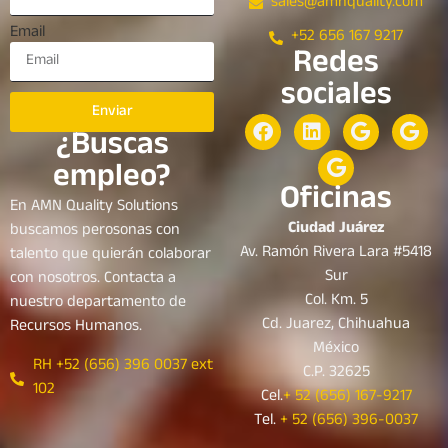
sales@amnquality.com
Email
+52 656 167 9217
Redes
sociales
Enviar
¿Buscas
empleo?
Oficinas
En AMN Quality Solutions
Ciudad Juárez
buscamos perosonas con
Av. Ramón Rivera Lara #5418
talento que quierán colaborar
Sur
con nosotros. Contacta a
Col. Km. 5
nuestro departamento de
Cd. Juarez, Chihuahua
Recursos Humanos.
México
RH +52 (656) 396 0037 ext
C.P. 32625
102
Cel.
+ 52 (656) 167-9217
Tel.
+ 52 (656) 396-0037