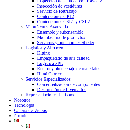
Inspección de Calidad con Rayos X
Inspección de vestiduras
Servicio de Retrabajo
Contenciones GP12
Contenciones CSL1 y CSL2
Manufactura Avanzada
Ensamble y subensamble
Manufactura de productos
Servicios y operaciones Shelter
Logística y Almacén
Kitting
Empaquetado de alta calidad
Logística 3PL
Recibo y almacenaje de materiales
Hand Carrier
Servicios Especializados
Comercialización de componentes
Destrucción de Inventarios
Representaciones Liaisons
Nosotros
Tecnología
Galeria de Videos
ITronic