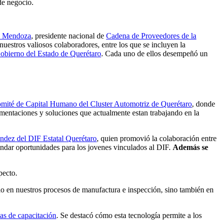
de negocio.
 Mendoza
, presidente nacional de
Cadena de Proveedores de la
uestros valiosos colaboradores, entre los que se incluyen la
obierno del Estado de Querétaro
. Cada uno de ellos desempeñó un
mité de Capital Humano del Cluster Automotriz de Querétaro
, donde
mentaciones y soluciones que actualmente estan trabajando en la
dez del DIF Estatal Querétaro
, quien promovió la colaboración entre
rindar oportunidades para los jovenes vinculados al DIF.
Además
se
pecto.
solo en nuestros procesos de manufactura e inspección, sino también en
mas de capacitación
. Se destacó cómo esta tecnología permite a los