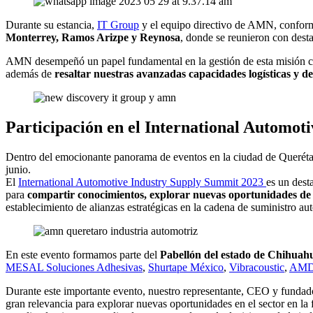
Durante su estancia,
IT Group
y el equipo directivo de AMN, conformad
Monterrey, Ramos Arizpe y Reynosa
, donde se reunieron con dest
AMN desempeñó un papel fundamental en la gestión de esta misión co
además de
resaltar nuestras avanzadas capacidades logísticas y 
Participación en el International Automot
Dentro del emocionante panorama de eventos en la ciudad de Querétaro
junio.
El
International Automotive Industry Supply Summit 2023
es un dest
para
compartir conocimientos, explorar nuevas oportunidades de n
establecimiento de alianzas estratégicas en la cadena de suministro au
En este evento formamos parte del
Pabellón del estado de Chihuah
MESAL Soluciones Adhesivas
,
Shurtape México
,
Vibracoustic
,
AMD 
Durante este importante evento, nuestro representante, CEO y funda
gran relevancia para explorar nuevas oportunidades en el sector en la