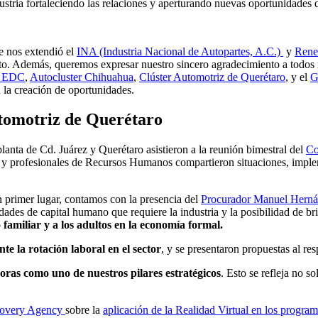
ustria fortaleciendo las relaciones y aperturando nuevas oportunidades 
e nos extendió el
INA (Industria Nacional de Autopartes, A.C.)
y
Rene
nto. Además, queremos expresar nuestro sincero agradecimiento a todos n
l EDC
,
Autocluster Chihuahua
,
Clúster Automotriz de Querétaro
, y el
G
n la creación de oportunidades.
tomotriz de Querétaro
nta de Cd. Juárez y Querétaro asistieron a la reunión bimestral del
Co
s y profesionales de Recursos Humanos compartieron situaciones, imple
n primer lugar, contamos con la presencia del
Procurador Manuel Hernán
dades de capital humano que requiere la industria y la posibilidad de b
 familiar y a los adultos en la economía formal.
te la rotación laboral en el sector
, y se presentaron propuestas al res
ras como uno de nuestros pilares estratégicos
. Esto se refleja no 
overy Agency
sobre la
aplicación de la Realidad Virtual en los progra