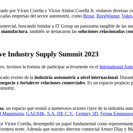
o por Víctor Corella y Víctor Abdon Corella Jr, visitaron diversas ciu
acadas empresas del sector automotriz, como
Brose
,
BorgWarner
,
Valeo
mercial, buscando brindar a IT Group un panorama tangible de las nu
de manufactura
, también se destacaron las
soluciones relacionadas co
ive Industry Supply Summit 2023
, tuvimos la fortuna de participar activamente en el
International Au
acado evento de la
industria automotriz a nivel internacional
. Durant
egocio y fortalecer relaciones comerciales
. Es un espacio propicio p
tomotriz.
ua
, un espacio que reunió a numerosos actores clave de la industria a
Maquinaria
,
GALNIK, S.A. DE C.V.
,
Century 3D
,
Ferma Empaques
dor Victor Corella, desempeñó un papel fundamental como representant
 frontera norte. Además que nuestro director comercial Arturo Díaz y May