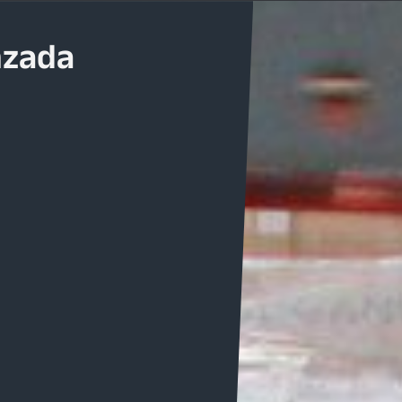
e Privacidad
Política de Garantías
Servicios
Nosotros
Tecnología
Galeria
nzada