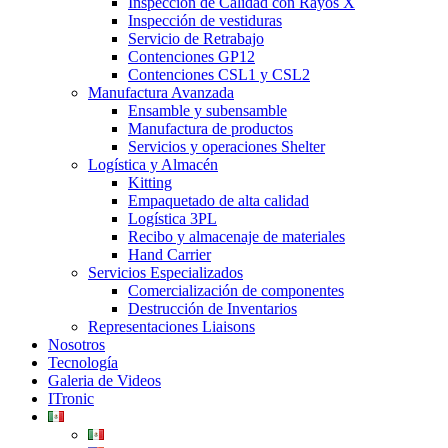
Inspección de Calidad con Rayos X
Inspección de vestiduras
Servicio de Retrabajo
Contenciones GP12
Contenciones CSL1 y CSL2
Manufactura Avanzada
Ensamble y subensamble
Manufactura de productos
Servicios y operaciones Shelter
Logística y Almacén
Kitting
Empaquetado de alta calidad
Logística 3PL
Recibo y almacenaje de materiales
Hand Carrier
Servicios Especializados
Comercialización de componentes
Destrucción de Inventarios
Representaciones Liaisons
Nosotros
Tecnología
Galeria de Videos
ITronic