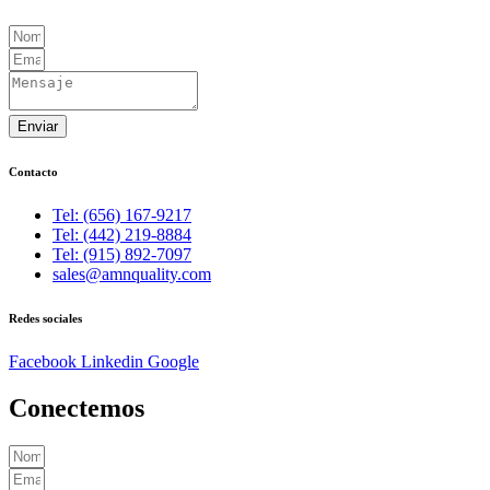
Enviar
Contacto
Tel: (656) 167-9217
Tel: (442) 219-8884
Tel: (915) 892-7097
sales@amnquality.com
Redes sociales
Facebook
Linkedin
Google
Conectemos