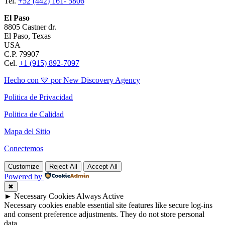
Tel.
+52 (442) 161- 5806
El Paso
8805 Castner dr.
El Paso, Texas
USA
C.P. 79907
Cel.
+1 (915) 892-7097
Hecho con 💛 por New Discovery Agency
Politica de Privacidad
Politica de Calidad
Mapa del Sitio
Conectemos
Customize
Reject All
Accept All
Powered by
✖
►
Necessary Cookies
Always Active
Necessary cookies enable essential site features like secure log-ins
and consent preference adjustments. They do not store personal
data.