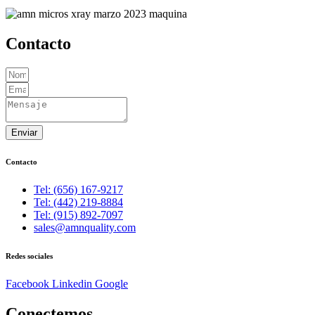
Contacto
Enviar
Contacto
Tel: (656) 167-9217
Tel: (442) 219-8884
Tel: (915) 892-7097
sales@amnquality.com
Redes sociales
Facebook
Linkedin
Google
Conectemos