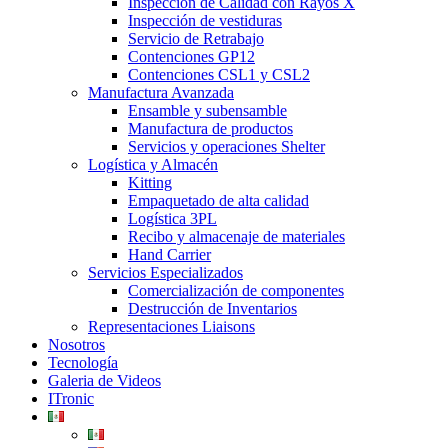
Inspección de Calidad con Rayos X
Inspección de vestiduras
Servicio de Retrabajo
Contenciones GP12
Contenciones CSL1 y CSL2
Manufactura Avanzada
Ensamble y subensamble
Manufactura de productos
Servicios y operaciones Shelter
Logística y Almacén
Kitting
Empaquetado de alta calidad
Logística 3PL
Recibo y almacenaje de materiales
Hand Carrier
Servicios Especializados
Comercialización de componentes
Destrucción de Inventarios
Representaciones Liaisons
Nosotros
Tecnología
Galeria de Videos
ITronic