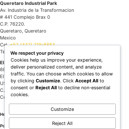
Queretaro Industrial Park
Av. Industria de la Transformacion
# 441 Complejo Brax 0
C.P. 76220.
Queretaro, Queretaro
Mexico
Cel.
+52 (442) 219-8884
Tel.
+52 (442) 161- 5806
We respect your privacy
Cookies help us improve your experience,
El Paso
deliver personalized content, and analyze
8805 Castner dr.
traffic. You can choose which cookies to allow
El Paso, Texas
by clicking
Customize
. Click
Accept All
to
USA
consent or
Reject All
to decline non-essential
C.P. 79907
cookies.
Cel.
+1 (915) 892-7097
Customize
Hecho con
por New Discovery Agency
Reject All
Politica de Privacidad