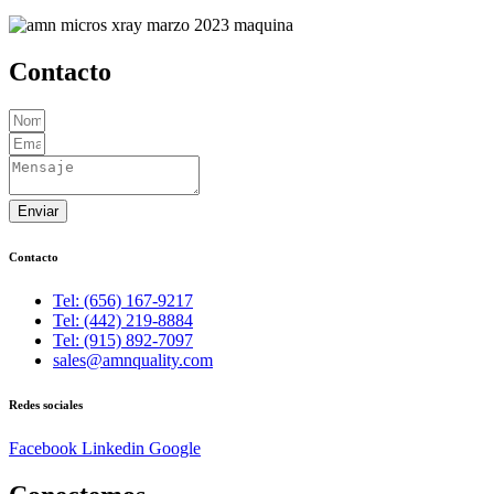
Contacto
Enviar
Contacto
Tel: (656) 167-9217
Tel: (442) 219-8884
Tel: (915) 892-7097
sales@amnquality.com
Redes sociales
Facebook
Linkedin
Google