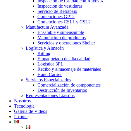
Inspección de Calidad con Rayos X
Inspección de vestiduras
Servicio de Retrabajo
Contenciones GP12
Contenciones CSL1 y CSL2
Manufactura Avanzada
Ensamble y subensamble
Manufactura de productos
Servicios y operaciones Shelter
Logística y Almacén
Kitting
Empaquetado de alta calidad
Logística 3PL
Recibo y almacenaje de materiales
Hand Carrier
Servicios Especializados
Comercialización de componentes
Destrucción de Inventarios
Representaciones Liaisons
Nosotros
Tecnología
Galeria de Videos
ITronic