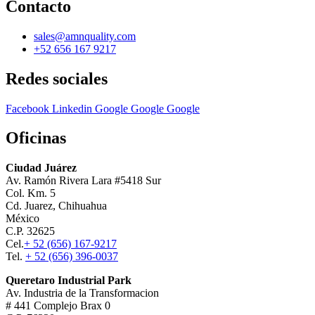
Contacto
sales@amnquality.com
+52 656 167 9217
Redes sociales
Facebook
Linkedin
Google
Google
Google
Oficinas
Ciudad Juárez
Av. Ramón Rivera Lara #5418 Sur
Col. Km. 5
Cd. Juarez, Chihuahua
México
C.P. 32625
Cel.
+ 52 (656) 167-9217
Tel.
+ 52 (656) 396-0037
Queretaro Industrial Park
Av. Industria de la Transformacion
# 441 Complejo Brax 0