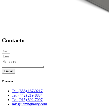
Contacto
Enviar
Contacto
Tel: (656) 167-9217
Tel: (442) 219-8884
Tel: (915) 892-7097
sales@amnquality.com