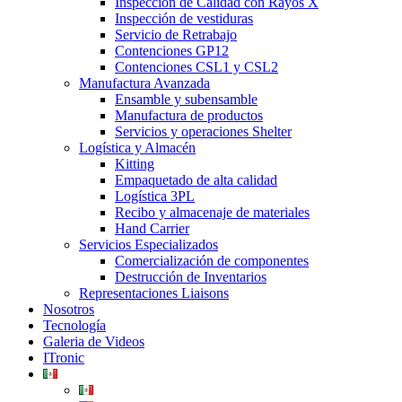
Inspección de Calidad con Rayos X
Inspección de vestiduras
Servicio de Retrabajo
Contenciones GP12
Contenciones CSL1 y CSL2
Manufactura Avanzada
Ensamble y subensamble
Manufactura de productos
Servicios y operaciones Shelter
Logística y Almacén
Kitting
Empaquetado de alta calidad
Logística 3PL
Recibo y almacenaje de materiales
Hand Carrier
Servicios Especializados
Comercialización de componentes
Destrucción de Inventarios
Representaciones Liaisons
Nosotros
Tecnología
Galeria de Videos
ITronic