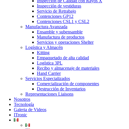
Inspección de Calidad con Rayos X
Inspección de vestiduras
Servicio de Retrabajo
Contenciones GP12
Contenciones CSL1 y CSL2
Manufactura Avanzada
Ensamble y subensamble
Manufactura de productos
Servicios y operaciones Shelter
Logística y Almacén
Kitting
Empaquetado de alta calidad
Logística 3PL
Recibo y almacenaje de materiales
Hand Carrier
Servicios Especializados
Comercialización de componentes
Destrucción de Inventarios
Representaciones Liaisons
Nosotros
Tecnología
Galeria de Videos
ITronic