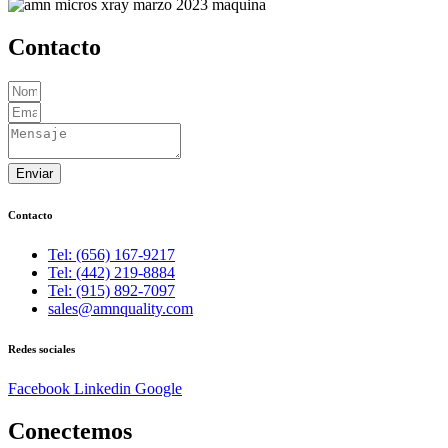
Contacto
Enviar
Contacto
Tel: (656) 167-9217
Tel: (442) 219-8884
Tel: (915) 892-7097
sales@amnquality.com
Redes sociales
Facebook
Linkedin
Google
Conectemos