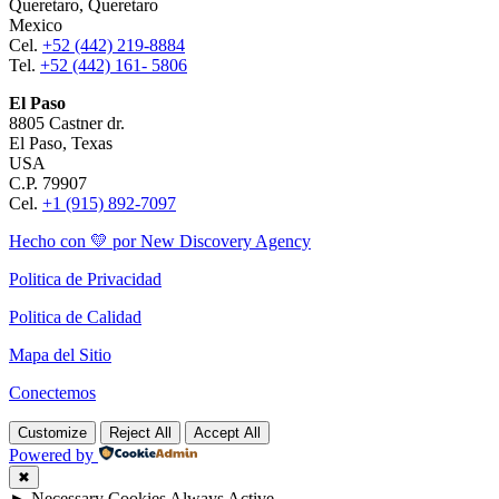
Queretaro, Queretaro
Mexico
Cel.
+52 (442) 219-8884
Tel.
+52 (442) 161- 5806
El Paso
8805 Castner dr.
El Paso, Texas
USA
C.P. 79907
Cel.
+1 (915) 892-7097
Hecho con 💛 por New Discovery Agency
Politica de Privacidad
Politica de Calidad
Mapa del Sitio
Conectemos
Customize
Reject All
Accept All
Powered by
✖
►
Necessary Cookies
Always Active