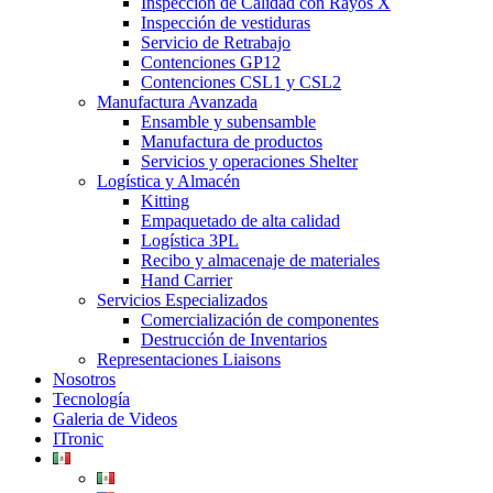
Inspección de Calidad con Rayos X
Inspección de vestiduras
Servicio de Retrabajo
Contenciones GP12
Contenciones CSL1 y CSL2
Manufactura Avanzada
Ensamble y subensamble
Manufactura de productos
Servicios y operaciones Shelter
Logística y Almacén
Kitting
Empaquetado de alta calidad
Logística 3PL
Recibo y almacenaje de materiales
Hand Carrier
Servicios Especializados
Comercialización de componentes
Destrucción de Inventarios
Representaciones Liaisons
Nosotros
Tecnología
Galeria de Videos
ITronic