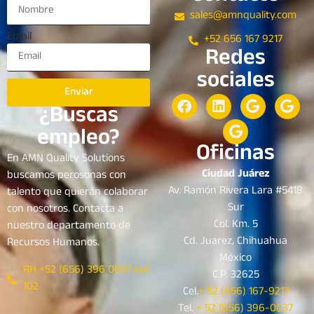
sales@amnquality.com
Email
+52 656 167 9217
Redes
sociales
Enviar
¿Buscas
empleo?
Oficinas
En AMN Quality Solutions
Ciudad Juárez
buscamos perosonas con
Av. Ramón Rivera Lara #5418
talento que quierán colaborar
Sur
con nosotros. Contacta a
Col. Km. 5
nuestro departamento de
Cd. Juarez, Chihuahua
Recursos Humanos.
México
RH +52 (656) 396 0037 ext
C.P. 32625
102
Cel.
+ 52 (656) 167-9217
Tel.
+ 52 (656) 396-0037