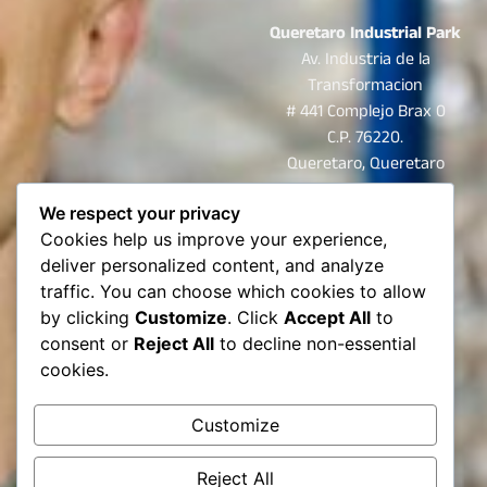
Queretaro Industrial Park
Av. Industria de la
Transformacion
# 441 Complejo Brax 0
C.P. 76220.
Queretaro, Queretaro
Mexico
We respect your privacy
Cel.
+52 (442) 219-8884
Cookies help us improve your experience,
Tel.
+52 (442) 161- 5806
deliver personalized content, and analyze
El Paso
traffic. You can choose which cookies to allow
8805 Castner dr.
by clicking
Customize
. Click
Accept All
to
El Paso, Texas
consent or
Reject All
to decline non-essential
USA
cookies.
C.P. 79907
Cel.
+1 (915) 892-7097
Customize
Reject All