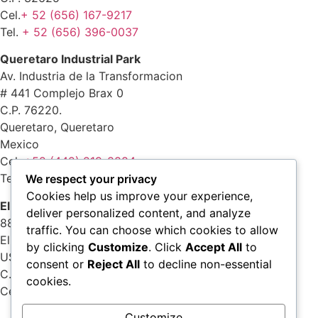
Cel.
+ 52 (656) 167-9217
Tel.
+ 52 (656) 396-0037
Queretaro Industrial Park
Av. Industria de la Transformacion
# 441 Complejo Brax 0
C.P. 76220.
Queretaro, Queretaro
Mexico
Cel.
+52 (442) 219-8884
Tel.
+52 (442) 161- 5806
We respect your privacy
Cookies help us improve your experience,
El Paso
deliver personalized content, and analyze
8805 Castner dr.
traffic. You can choose which cookies to allow
El Paso, Texas
by clicking
Customize
. Click
Accept All
to
USA
consent or
Reject All
to decline non-essential
C.P. 79907
cookies.
Cel.
+1 (915) 892-7097
Customize