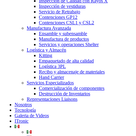
Inspección de Calidad con Rayos X
Inspección de vestiduras
Servicio de Retrabajo
Contenciones GP12
Contenciones CSL1 y CSL2
Manufactura Avanzada
Ensamble y subensamble
Manufactura de productos
Servicios y operaciones Shelter
Logística y Almacén
Kitting
Empaquetado de alta calidad
Logística 3PL
Recibo y almacenaje de materiales
Hand Carrier
Servicios Especializados
Comercialización de componentes
Destrucción de Inventarios
Representaciones Liaisons
Nosotros
Tecnología
Galeria de Videos
ITronic