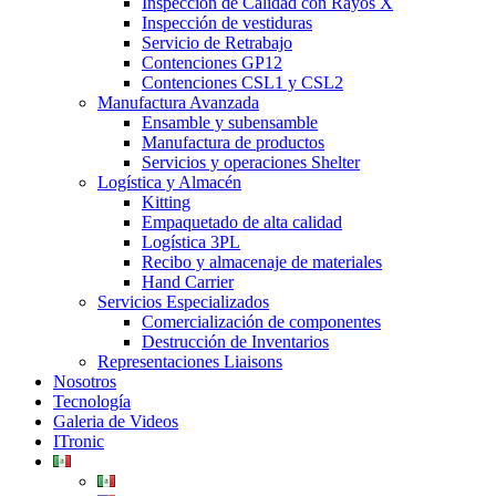
Inspección de Calidad con Rayos X
Inspección de vestiduras
Servicio de Retrabajo
Contenciones GP12
Contenciones CSL1 y CSL2
Manufactura Avanzada
Ensamble y subensamble
Manufactura de productos
Servicios y operaciones Shelter
Logística y Almacén
Kitting
Empaquetado de alta calidad
Logística 3PL
Recibo y almacenaje de materiales
Hand Carrier
Servicios Especializados
Comercialización de componentes
Destrucción de Inventarios
Representaciones Liaisons
Nosotros
Tecnología
Galeria de Videos
ITronic