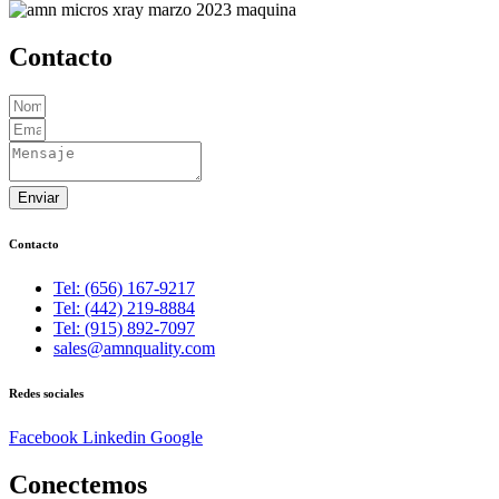
Contacto
Enviar
Contacto
Tel: (656) 167-9217
Tel: (442) 219-8884
Tel: (915) 892-7097
sales@amnquality.com
Redes sociales
Facebook
Linkedin
Google
Conectemos