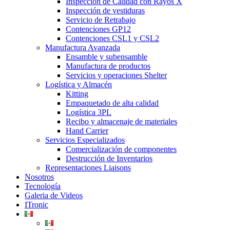
Inspección de Calidad con Rayos X
Inspección de vestiduras
Servicio de Retrabajo
Contenciones GP12
Contenciones CSL1 y CSL2
Manufactura Avanzada
Ensamble y subensamble
Manufactura de productos
Servicios y operaciones Shelter
Logística y Almacén
Kitting
Empaquetado de alta calidad
Logística 3PL
Recibo y almacenaje de materiales
Hand Carrier
Servicios Especializados
Comercialización de componentes
Destrucción de Inventarios
Representaciones Liaisons
Nosotros
Tecnología
Galeria de Videos
ITronic