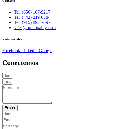
Contacto
Tel: (656) 167-9217
Tel: (442) 219-8884
Tel: (915) 892-7097
sales@amnquality.com
Redes sociales
Facebook
Linkedin
Google
Conectemos
Enviar