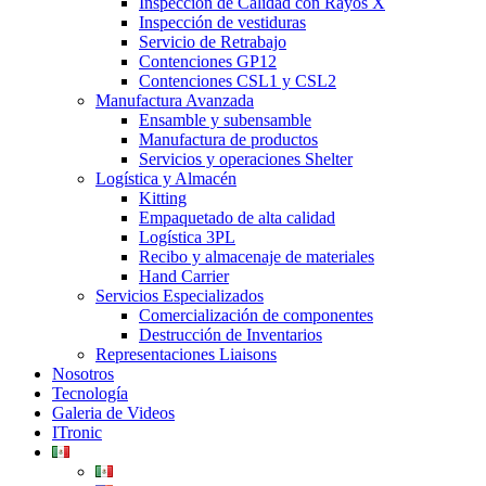
Inspección de Calidad con Rayos X
Inspección de vestiduras
Servicio de Retrabajo
Contenciones GP12
Contenciones CSL1 y CSL2
Manufactura Avanzada
Ensamble y subensamble
Manufactura de productos
Servicios y operaciones Shelter
Logística y Almacén
Kitting
Empaquetado de alta calidad
Logística 3PL
Recibo y almacenaje de materiales
Hand Carrier
Servicios Especializados
Comercialización de componentes
Destrucción de Inventarios
Representaciones Liaisons
Nosotros
Tecnología
Galeria de Videos
ITronic