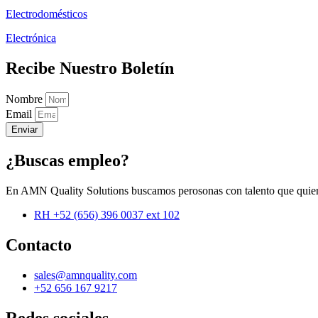
Electrodomésticos
Electrónica
Recibe Nuestro Boletín
Nombre
Email
Enviar
¿Buscas empleo?
En AMN Quality Solutions buscamos perosonas con talento que quier
RH +52 (656) 396 0037 ext 102
Contacto
sales@amnquality.com
+52 656 167 9217
Redes sociales