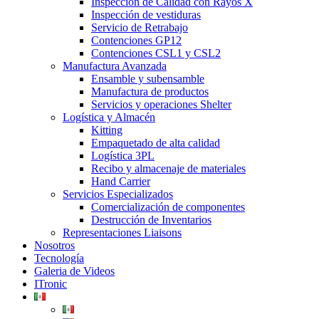
Inspección de Calidad con Rayos X
Inspección de vestiduras
Servicio de Retrabajo
Contenciones GP12
Contenciones CSL1 y CSL2
Manufactura Avanzada
Ensamble y subensamble
Manufactura de productos
Servicios y operaciones Shelter
Logística y Almacén
Kitting
Empaquetado de alta calidad
Logística 3PL
Recibo y almacenaje de materiales
Hand Carrier
Servicios Especializados
Comercialización de componentes
Destrucción de Inventarios
Representaciones Liaisons
Nosotros
Tecnología
Galeria de Videos
ITronic