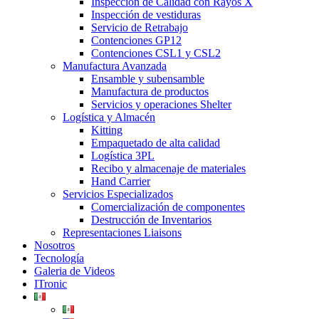
Inspección de Calidad con Rayos X
Inspección de vestiduras
Servicio de Retrabajo
Contenciones GP12
Contenciones CSL1 y CSL2
Manufactura Avanzada
Ensamble y subensamble
Manufactura de productos
Servicios y operaciones Shelter
Logística y Almacén
Kitting
Empaquetado de alta calidad
Logística 3PL
Recibo y almacenaje de materiales
Hand Carrier
Servicios Especializados
Comercialización de componentes
Destrucción de Inventarios
Representaciones Liaisons
Nosotros
Tecnología
Galeria de Videos
ITronic