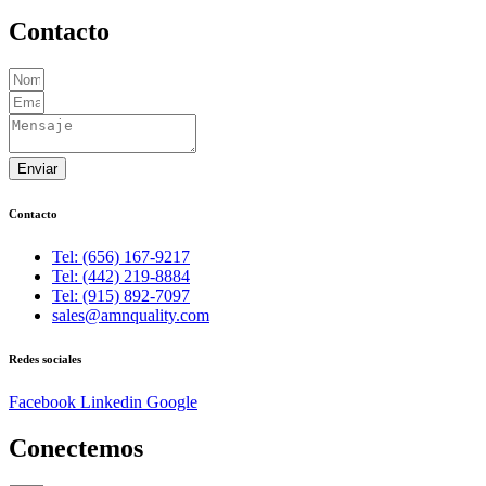
Contacto
Enviar
Contacto
Tel: (656) 167-9217
Tel: (442) 219-8884
Tel: (915) 892-7097
sales@amnquality.com
Redes sociales
Facebook
Linkedin
Google
Conectemos