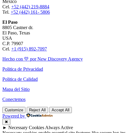
Mexico
Cel.
+52 (442) 219-8884
Tel.
+52 (442) 161- 5806
El Paso
8805 Castner dr.
El Paso, Texas
USA
C.P. 79907
Cel.
+1 (915) 892-7097
Hecho con 💛 por New Discovery Agency
Politica de Privacidad
Politica de Calidad
Mapa del Sitio
Conectemos
Customize
Reject All
Accept All
Powered by
✖
►
Necessary Cookies
Always Active
Necessary cookies enable essential site features like secure log-ins