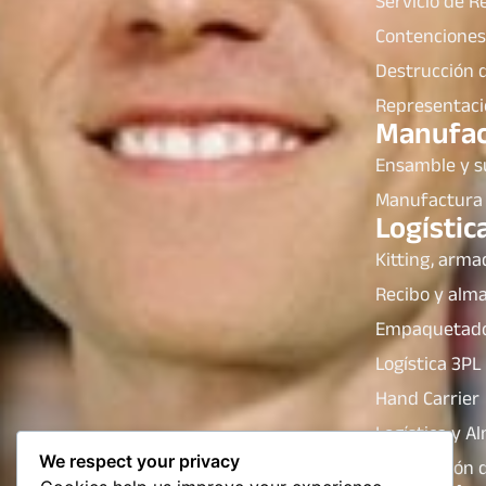
Servicio de R
Contenciones
Destrucción d
Representaci
Manufac
Ensamble y 
Manufactura 
Logístic
Kitting, arma
Recibo y alm
Empaquetado 
Logística 3PL
Hand Carrier
Logística y A
We respect your privacy
Destrucción d