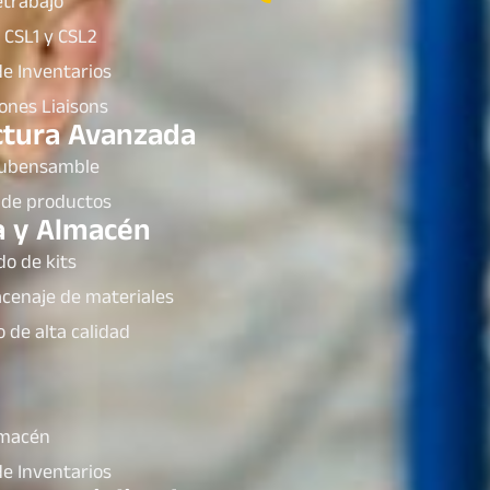
etrabajo
 CSL1 y CSL2
e Inventarios
ones Liaisons
tura Avanzada
subensamble
de productos
a y Almacén
do de kits
acenaje de materiales
de alta calidad
lmacén
e Inventarios