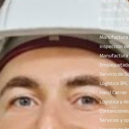
Servicios de 
Inspección Vi
Ensamble y 
Recibo y alm
Manufactura
Inspección de
Manufactura 
Empaquetado 
Servicio de S
Logística 3PL
Hand Carrier
Logística y A
Contenciones
Servicios y o