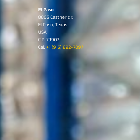
El Paso
8805 Castner dr.
El Paso, Texas
USA
C.P. 79907
Cel.
+1 (915) 892-7097