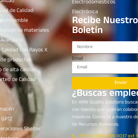
Calidad
Electrodomésticos
sual de Calidad
Electrónica
Recibe Nuestro
subensamble
Boletín
acenaje de materiales
Nombre
 Avanzada
 Calidad con Rayos X
Email
de productos
de alta calidad
orteo de Calidad
Enviar
¿Buscas emple
En AMN Quality Solutions busc
lmacén
con talento que quierán colabo
nosotros. Contacta a nuestro 
 GP12
de Recursos Humanos.
peraciones Shelter
RH +52 (656) 396 0037 ext 