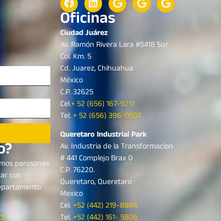
Oficinas
Ciudad Juárez
Av. Ramón Rivera Lara #5418 Sur
Col. Km. 5
Cd. Juarez, Chihuahua
México
C.P. 32625
Cel.
+ 52 (656) 167-9217
Tel.
+ 52 (656) 396-0037
Queretaro Industrial Park
o?
Av. Industria de la Transformacion
# 441 Complejo Brax 0
amos perosonas
C.P. 76220.
rar con
Queretaro, Queretaro
departamento
Mexico
Cel.
+52 (442) 219-8884
Tel.
+52 (442) 161- 5806
102