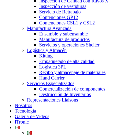
Inspección de Calidad con Rayos X
Inspección de vestiduras
Servicio de Retrabajo
Contenciones GP12
Contenciones CSL1 y CSL2
Manufactura Avanzada
Ensamble y subensamble
Manufactura de productos
Servicios y operaciones Shelter
Logística y Almacén
Kitting
Empaquetado de alta calidad
Logística 3PL
Recibo y almacenaje de materiales
Hand Carrier
Servicios Especializados
Comercialización de componentes
Destrucción de Inventarios
Representaciones Liaisons
Nosotros
Tecnología
Galeria de Videos
ITronic