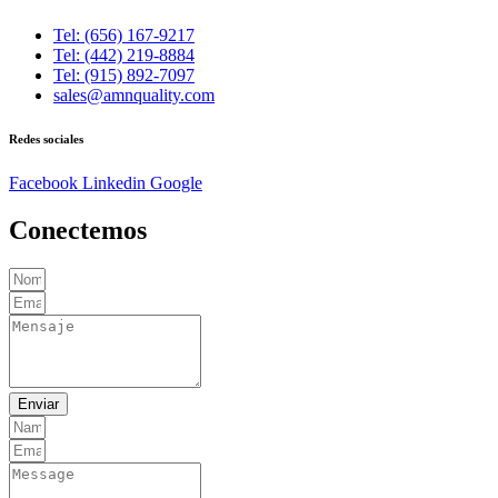
Tel: (656) 167-9217
Tel: (442) 219-8884
Tel: (915) 892-7097
sales@amnquality.com
Redes sociales
Facebook
Linkedin
Google
Conectemos
Enviar