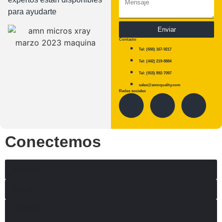
para ayudarte
Enviar
Contacto
Tel: (656) 167-9217
Tel: (442) 219-8884
Tel: (915) 892-7097
sales@amnquality.com
Redes sociales
Conectemos