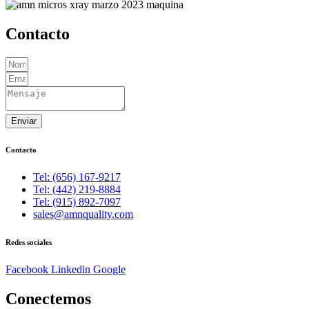
Contacto
Enviar
Contacto
Tel: (656) 167-9217
Tel: (442) 219-8884
Tel: (915) 892-7097
sales@amnquality.com
Redes sociales
Facebook
Linkedin
Google
Conectemos